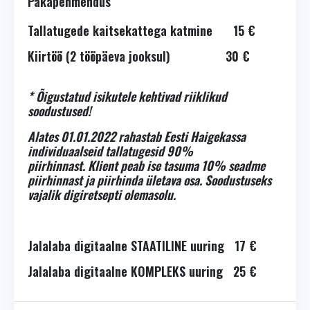
Päkapehmendus
Tallatugede kaitsekattega katmine 15 €
Kiirtöö (2 tööpäeva jooksul) 30 €
* Õigustatud isikutele kehtivad riiklikud
soodustused!
Alates 01.01.2022 rahastab Eesti Haigekassa
individuaalseid tallatugesid 90%
piirhinnast. Klient peab ise tasuma 10% seadme
piirhinnast ja piirhinda ületava osa. Soodustuseks
vajalik digiretsepti olemasolu.
Jalalaba digitaalne STAATILINE uuring 17 €
Jalalaba digitaalne KOMPLEKS uuring 25 €