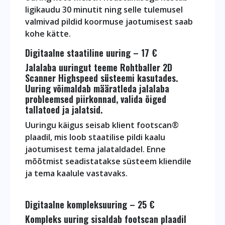
ligikaudu 30 minutit ning selle tulemusel
valmivad pildid koormuse jaotumisest saab
kohe kätte.
Digitaalne staatiline uuring – 17 €
Jalalaba uuringut teeme Rohtballer 2D
Scanner Highspeed süsteemi kasutades.
Uuring võimaldab määratleda jalalaba
probleemsed piirkonnad, valida õiged
tallatoed ja jalatsid.
Uuringu käigus seisab klient footscan®
plaadil, mis loob staatilise pildi kaalu
jaotumisest tema jalataldadel. Enne
mõõtmist seadistatakse süsteem kliendile
ja tema kaalule vastavaks.
Digitaalne kompleksuuring – 25 €
Kompleks uuring sisaldab footscan plaadil