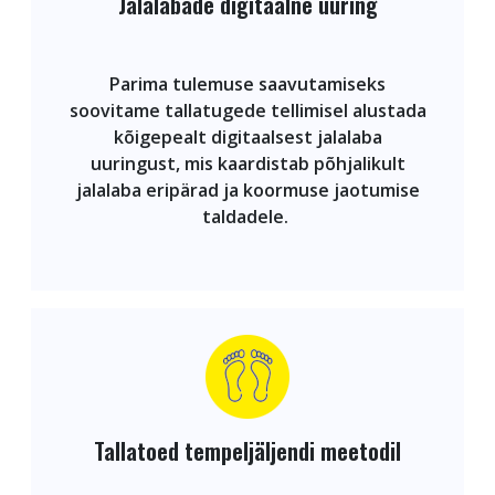
Jalalabade digitaalne uuring
Parima tulemuse saavutamiseks
soovitame tallatugede tellimisel alustada
kõigepealt digitaalsest jalalaba
uuringust, mis kaardistab põhjalikult
jalalaba eripärad ja koormuse jaotumise
taldadele.
Tallatoed tempeljäljendi meetodil