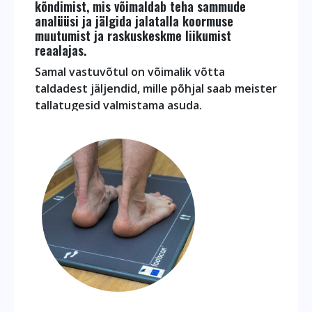
kõndimist, mis võimaldab teha sammude
analüüsi ja jälgida jalatalla koormuse
muutumist ja raskuskeskme liikumist
reaalajas.
Samal vastuvõtul on võimalik võtta
taldadest jäljendid, mille põhjal saab meister
tallatugesid valmistama asuda.