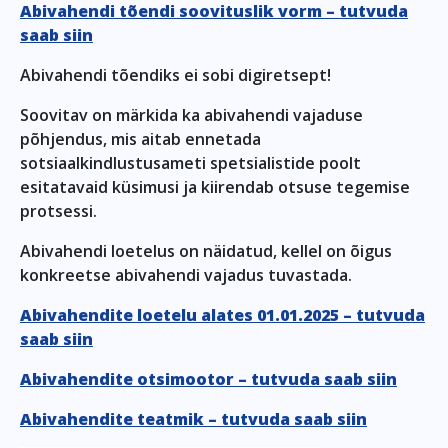
Abivahendi tõendi soovituslik vorm – tutvuda
saab siin
Abivahendi tõendiks ei sobi digiretsept!
Soovitav on märkida ka abivahendi vajaduse
põhjendus, mis aitab ennetada
sotsiaalkindlustusameti spetsialistide poolt
esitatavaid küsimusi ja kiirendab otsuse tegemise
protsessi.
Abivahendi loetelus on näidatud, kellel on õigus
konkreetse abivahendi vajadus tuvastada.
Abivahendite loetelu alates 01.01.2025 – tutvuda
saab siin
Abivahendite otsimootor – tutvuda saab siin
Abivahendite teatmik – tutvuda saab siin