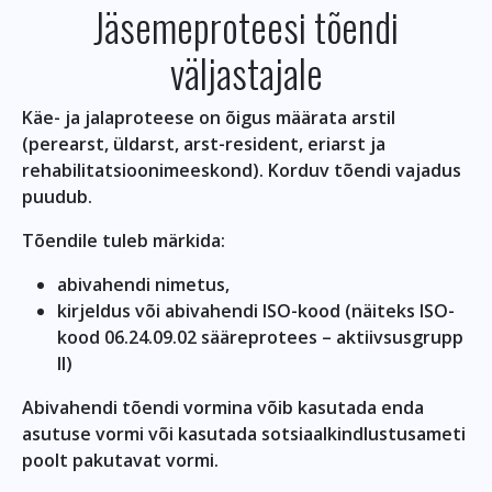
Jäsemeproteesi tõendi
väljastajale
Käe- ja jalaproteese on õigus määrata arstil
(perearst, üldarst, arst-resident, eriarst ja
rehabilitatsioonimeeskond). Korduv tõendi vajadus
puudub.
Tõendile tuleb märkida:
abivahendi nimetus,
kirjeldus või abivahendi ISO-kood (näiteks ISO-
kood 06.24.09.02 sääreprotees – aktiivsusgrupp
II)
Abivahendi tõendi vormina võib kasutada enda
asutuse vormi või kasutada sotsiaalkindlustusameti
poolt pakutavat vormi.